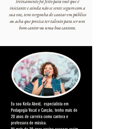
treinamento foi feito para você que é
iniciante e ainda não se sente seguro com a
sua voz, tem vergonha de cantar em público
ou acha que precisa ter talento para ser um
bom cantor ou uma boa cantora.
Eu sou
Keila Abeid, especialista em
Pedagogia Vocal e Canção, tenho mais de
20 anos de carreira como cantora e
professora de música.