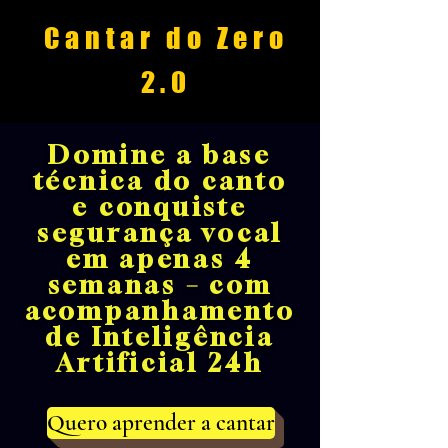
Cantar do Zero
2.0
Domine a base
técnica do canto
e conquiste
segurança vocal
em apenas 4
semanas – com
acompanhamento
de Inteligência
Artificial 24h
Quero aprender a cantar