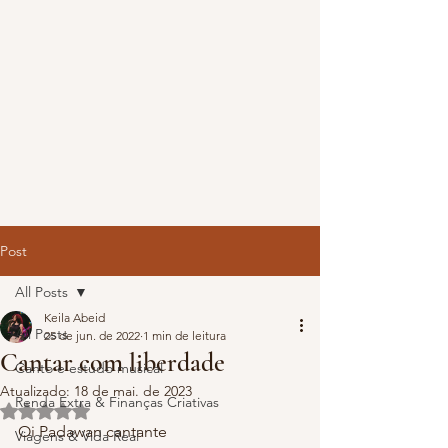
Post
All Posts
Keila Abeid
All Posts
25 de jun. de 2022
1 min de leitura
Cantar com liberdade
Canto e estudo musical
Atualizado:
18 de mai. de 2023
Renda Extra & Finanças Criativas
Avaliado com NaN de 5 estrelas.
Oi Padawan cantante
Viagens & Vida Real