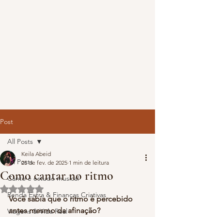
Post
All Posts
Keila Abeid
All Posts
25 de fev. de 2025
1 min de leitura
Como cantar no ritmo
Canto e estudo musical
Avaliado com NaN de 5 estrelas.
Renda Extra & Finanças Criativas
Você sabia que o ritmo é percebido 
antes mesmo da afinação?
Viagens & Vida Real