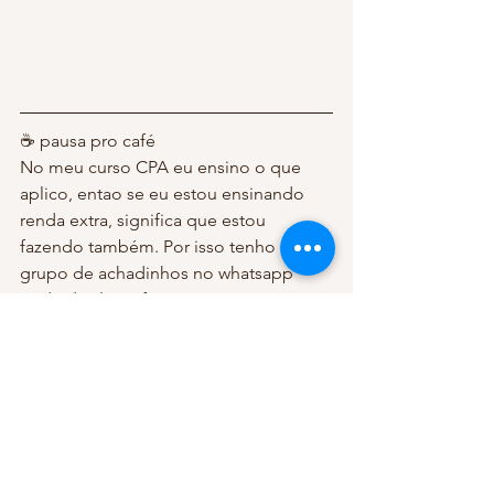
☕️ pausa pro café
No meu curso CPA eu ensino o que 
aplico, entao se eu estou ensinando 
renda extra, significa que estou 
fazendo também. Por isso tenho um 
grupo de achadinhos no whatsapp 
onde divulgo ofertas e garimpos. Se 
quiser participar, é só clicar 
AQUI
⌛️ Mais um tempinho pra ler? Vai nesse 
meu 
POST AQUI
 .
Nele eu falo sobre 
INQUIETUDE E 
INÉRCIA
criatividade
Instagram matou minha criatividade