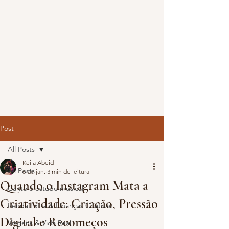
Post
All Posts
Keila Abeid
All Posts
6 de jan.
3 min de leitura
Quando o Instagram Mata a
Canto e estudo musical
Criatividade: Criação, Pressão
Renda Extra & Finanças Criativas
Digital e Recomeços
Viagens & Vida Real