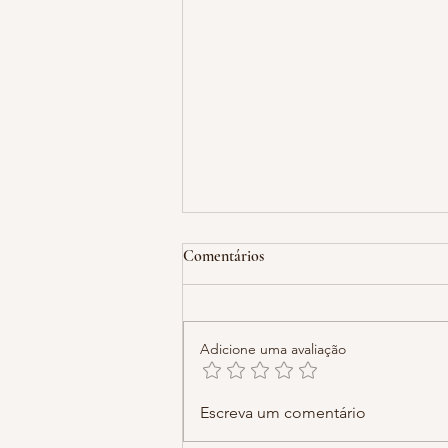
Comentários
Adicione uma avaliação
Guia Definitivo: Como Melhorar
Escreva um comentário
a Afinação e a Dicção no Canto