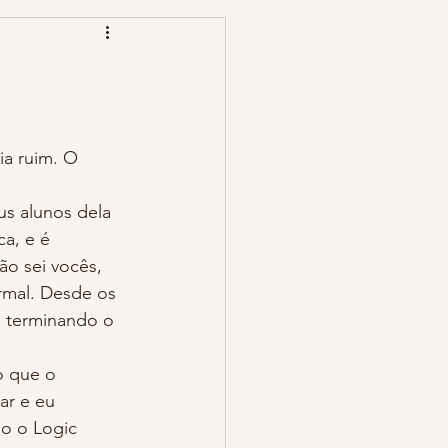
a ruim. O 
s alunos dela 
a, e é 
o sei vocês, 
rmal. Desde os 
u terminando o 
o que o 
ar e eu 
o o Logic 