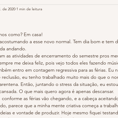
l. de 2020
1 min de leitura
e 5 estrelas.
mos como? Em casa!
acostumando a esse novo normal. Tem dia bom e tem di
vida andando.
 as atividades de encerramento do semestre pros meu
sempre me deixa feliz, pois vejo todos eles fazendo músic
bém entro em contagem regressiva para as férias. Eu nã
 reclusão, eu tenho trabalhado muito mais do que o no
arentena. Então, juntando o stress da situação, eu esto
cansada. O que mais quero agora é apenas descansar.
, conforme as férias vão chegando, e a cabeça aceitand
do, parece que a minha mente criativa começa a trabalh
deias e vontade de produzir. Hoje mesmo fiquei testand