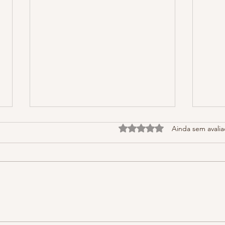
Avaliado com 0 de 5 estrel
Ainda sem avali
Criar mesmo sem vontade: como
Quan
música, renda extra e disciplina se
Criat