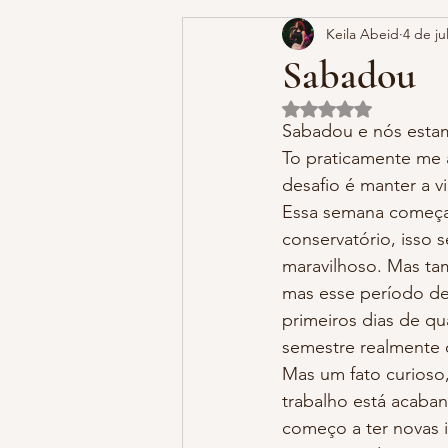
Keila Abeid
4 de ju
Sabadou
Avaliado com NaN d
Sabadou e nós esta
To praticamente me 
desafio é manter a 
Essa semana começam
conservatório, isso 
maravilhoso. Mas tam
mas esse período de
primeiros dias de qu
semestre realmente 
Mas um fato curioso
trabalho está acaban
começo a ter novas i