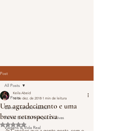
Post
All Posts
Keila Abeid
All Posts
16 de dez. de 2018
1 min de leitura
Um agradecimento e uma
Canto e estudo musical
breve retrospectiva
Renda Extra & Finanças Criativas
Avaliado com NaN de 5 estrelas.
Viagens & Vida Real
As Canções que a gente gosta, com o 