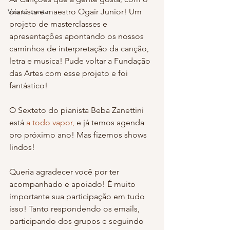
Vou te contar
pianista e maestro Ogair Junior! Um 
projeto de masterclasses e 
apresentações apontando os nossos 
caminhos de interpretação da canção, 
letra e musica! Pude voltar a Fundação 
das Artes com esse projeto e foi 
fantástico!
O Sexteto do pianista Beba Zanettini 
está
 a todo vapor,
 e já temos agenda 
pro próximo ano! Mas fizemos shows 
lindos!
Queria agradecer você por ter 
acompanhado e apoiado! É muito 
importante sua participação em tudo 
isso! Tanto respondendo os emails, 
participando dos grupos e seguindo 